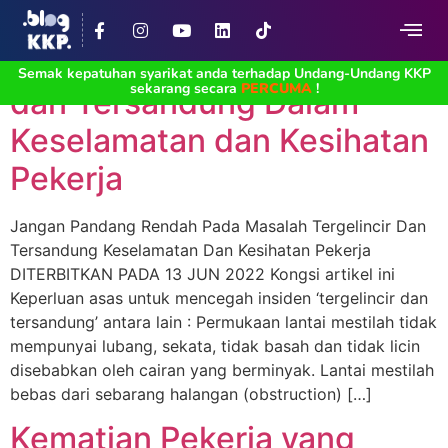
Jangan Pandang Rendah
Pada Masalah Tergelincir
Semak kepatuhan syarikat anda terhadap Undang-Undang KKP
sekarang secara
PERCUMA
!
dan Tersandung Dalam
Keselamatan dan Kesihatan
Pekerja
Jangan Pandang Rendah Pada Masalah Tergelincir Dan
Tersandung Keselamatan Dan Kesihatan Pekerja
DITERBITKAN PADA 13 JUN 2022 Kongsi artikel ini
Keperluan asas untuk mencegah insiden ‘tergelincir dan
tersandung’ antara lain : Permukaan lantai mestilah tidak
mempunyai lubang, sekata, tidak basah dan tidak licin
disebabkan oleh cairan yang berminyak. Lantai mestilah
bebas dari sebarang halangan (obstruction) […]
Kematian Pekerja yang