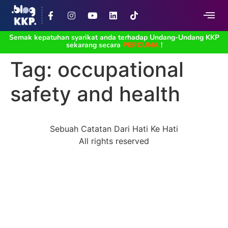
Semak kepatuhan syarikat anda terhadap Undang-Undang KKP
sekarang secara
PERCUMA
!
Tag:
occupational
safety and health
Sebuah Catatan Dari Hati Ke Hati
All rights reserved